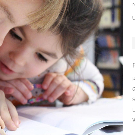
N
U
G